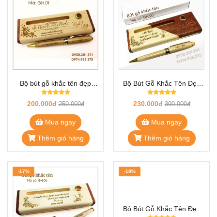
Bộ bút gỗ khắc tên đẹp
Bộ Bút Gỗ Khắc Tên Đẹp
GH.01
GH.03
200.000đ
230.000đ
250.000đ
300.000đ
Mua ngay
Mua ngay
Thêm giỏ hàng
Thêm giỏ hàng
-17%
-18%