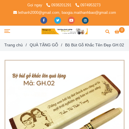
Gọi ngay
0938201291
0974953273
lethanh2000@gmail.com, baogia.maithanhbao@gmail.com
0
Trang chủ
/
QUÀ TẶNG GỖ
/
Bộ Bút Gỗ Khắc Tên Đẹp GH.02