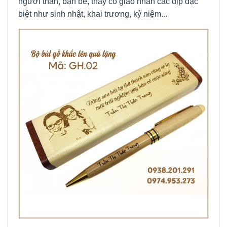
người thân, bạn bè, thầy cô giáo nhân các dịp đặc
biệt như sinh nhật, khai trương, kỷ niệm...