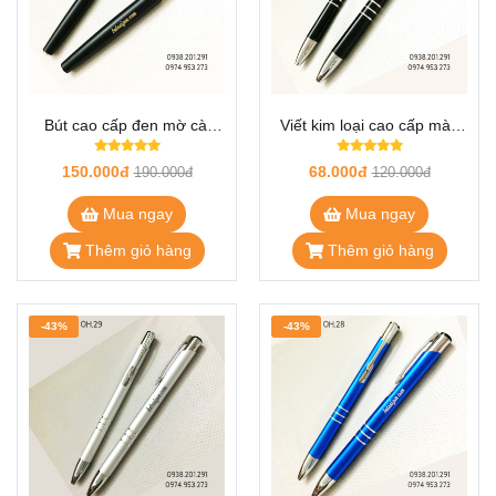
Bút cao cấp đen mờ cài
Viết kim loại cao cấp màu
vàng OH.31
đen OH.30
150.000đ
68.000đ
190.000đ
120.000đ
Mua ngay
Mua ngay
Thêm giỏ hàng
Thêm giỏ hàng
-43%
-43%