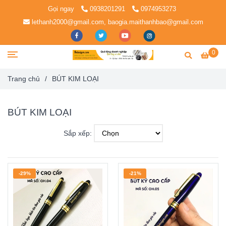
Gọi ngay
0938201291
0974953273
lethanh2000@gmail.com, baogia.maithanhbao@gmail.com
0
Trang chủ
/
BÚT KIM LOẠI
BÚT KIM LOẠI
Sắp xếp:
-29%
-21%