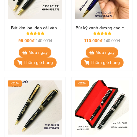
Bút kim loại đen cài vàng
Bút ký xanh dương cao cấp
OH.04
OH.05
99.000đ
110.000đ
140.000đ
140.000đ
Mua ngay
Mua ngay
Thêm giỏ hàng
Thêm giỏ hàng
-21%
-22%