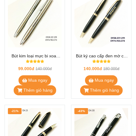
Bút kim loại mực bi xoay
Bút ký cao cấp đen mờ cài
OH.35
vàng OH.32
99.000đ
140.000đ
140.000đ
180.000đ
Mua ngay
Mua ngay
Thêm giỏ hàng
Thêm giỏ hàng
-21%
-43%