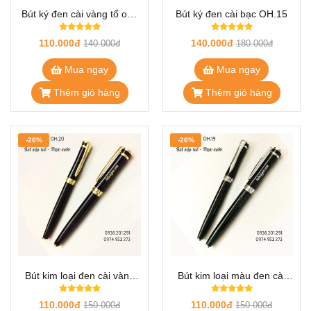
Bút ký đen cài vàng tổ ong
Bút ký đen cài bạc OH.15
OH.09
110.000đ
140.000đ
140.000đ
180.000đ
Mua ngay
Mua ngay
Thêm giỏ hàng
Thêm giỏ hàng
-26%
-26%
Bút kim loại đen cài vàng
Bút kim loại màu đen cài
OH.20
bạc nắp OH.19
110.000đ
110.000đ
150.000đ
150.000đ