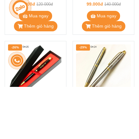
68.000đ
99.000đ
120.000đ
140.000đ
Mua ngay
Mua ngay
Thêm giỏ hàng
Thêm giỏ hàng
-26%
-29%
Bút ký màu đen cài vàng
Bút ký cao cấp màu trắng
OH.25
bạc cài vàng OH.24
110.000đ
99.000đ
150.000đ
140.000đ
Mua ngay
Mua ngay