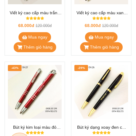
Viết ký cao cấp màu trắng
Viết ký cao cấp màu xanh
bạc OH.29
dương OH.28
68.000đ
68.000đ
120.000đ
120.000đ
Mua ngay
Mua ngay
Thêm giỏ hàng
Thêm giỏ hàng
-43%
-29%
Bút ký kim loại màu đỏ
Bút ký dạng xoay đen cài
OH.27
vàng OH.26 (bút vặn)