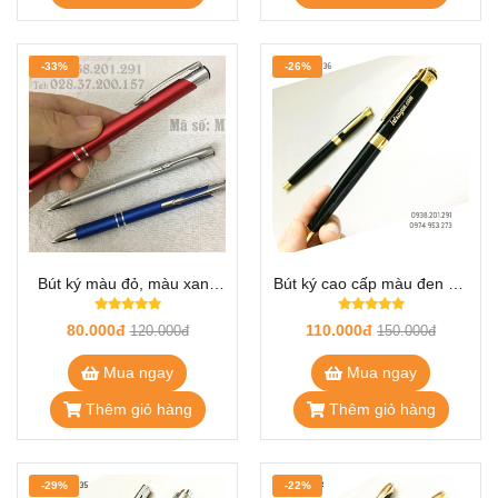
-33%
-26%
Bút ký màu đỏ, màu xanh
Bút ký cao cấp màu đen cài
dương
vàng OH.36
80.000đ
110.000đ
120.000đ
150.000đ
Mua ngay
Mua ngay
Thêm giỏ hàng
Thêm giỏ hàng
-29%
-22%