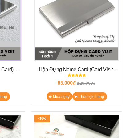
 Card) KL
Hộp Đựng Name Card (Card Visit)
g
Kim loại N5
85.000đ
120.000đ
hàng
Mua ngay
Thêm giỏ hàng
-16%