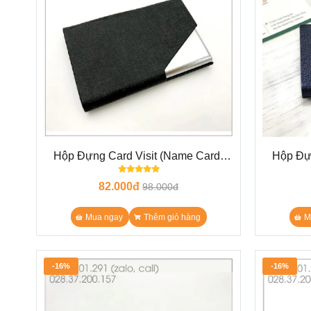
Hộp Đựng Card Visit (Name Card)
Hộp Đựn
đen N25
82.000đ
98.000đ
Mua ngay
Thêm giỏ hàng
M
-16%
-16%