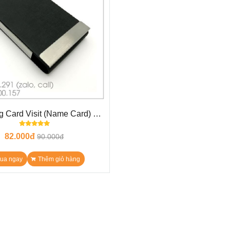
 Card Visit (Name Card) KL
N14
82.000đ
90.000đ
ua ngay
Thêm giỏ hàng