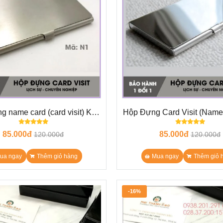
 name card (card visit) KL
Hộp Đựng Card Visit (Name
N1 - gân xước mờ
N6 - bóng soi gươn
85.000đ
85.000đ
120.000đ
120.000đ
ua ngay
Thêm giỏ hàng
Mua ngay
Thêm giỏ 
-16%