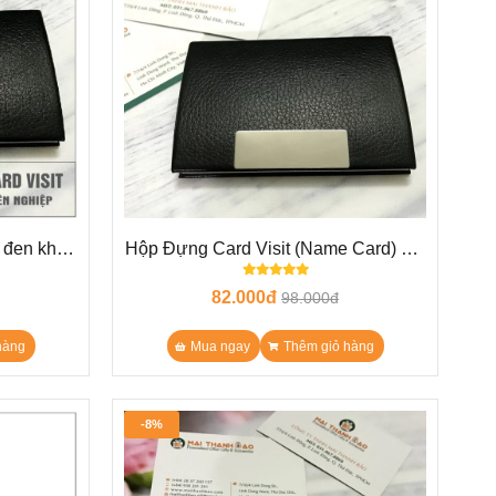
 đen khắc
Hộp Đựng Card Visit (Name Card) giả
trọng và ý
da N10
82.000đ
98.000đ
hàng
Mua ngay
Thêm giỏ hàng
-8%