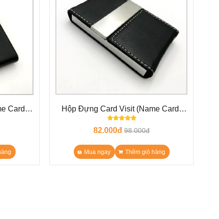
me Card)
Hộp Đựng Card Visit (Name Card)
N26
82.000đ
98.000đ
hàng
Mua ngay
Thêm giỏ hàng