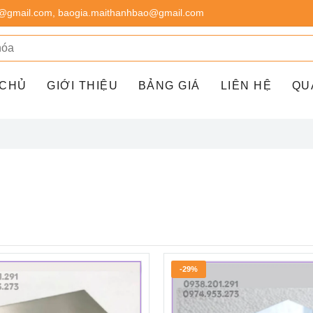
@gmail.com, baogia.maithanhbao@gmail.com
 CHỦ
GIỚI THIỆU
BẢNG GIÁ
LIÊN HỆ
QU
-29%