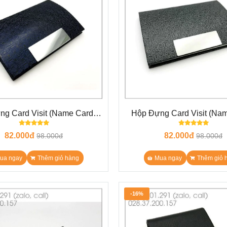
g Card Visit (Name Card)
Hộp Đựng Card Visit (Na
ân Xanh Dương N8
gân xám N7
82.000đ
82.000đ
98.000đ
98.000đ
ua ngay
Thêm giỏ hàng
Mua ngay
Thêm giỏ 
-16%