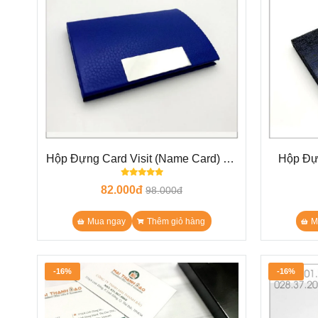
Hộp Đựng Card Visit (Name Card) Da
Hộp Đựn
Xanh Dương N10X
G
82.000đ
98.000đ
Mua ngay
Thêm giỏ hàng
M
-16%
-16%