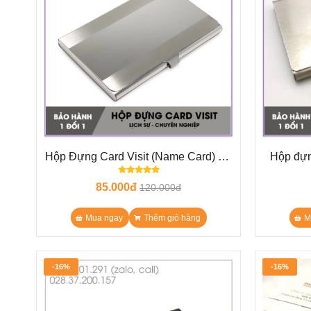
Hộp Đựng Card Visit (Name Card) KL
Hộp đựng
N3 - gân xước mờ phối kiểu 2 viền
85.000đ
120.000đ
Mua ngay
Thêm giỏ hàng
M
-16%
-16%