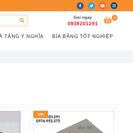
Gọi ngay
0
0938201291
À TẶNG Ý NGHĨA
BÌA BẰNG TỐT NGHIỆP
-29%