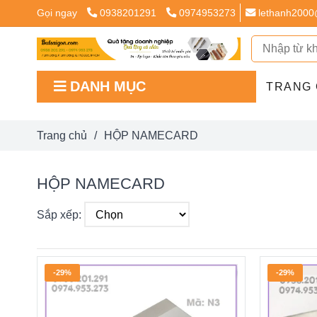
Gọi ngay
0938201291
0974953273
lethanh2000
DANH MỤC
TRANG
Trang chủ
/
HỘP NAMECARD
HỘP NAMECARD
Sắp xếp:
-29%
-29%