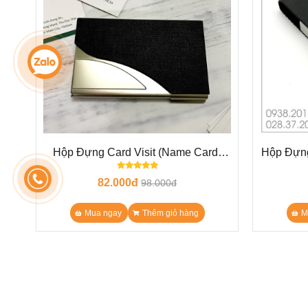
Hộp Đựng Card Visit (Name Card)
Hộp Đựng
N21
82.000đ
98.000đ
Mua ngay
Thêm giỏ hàng
M