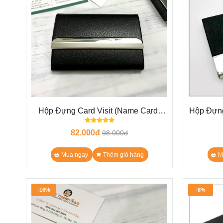
Hộp Đựng Card Visit (Name Card)
Hộp Đựng
N12 màu đen
82.000đ
98.000đ
Mua ngay
Thêm giỏ hàng
M
-16%
-8%