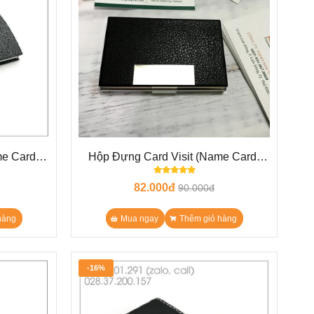
me Card)
Hộp Đựng Card Visit (Name Card)
N13
82.000đ
90.000đ
hàng
Mua ngay
Thêm giỏ hàng
-16%