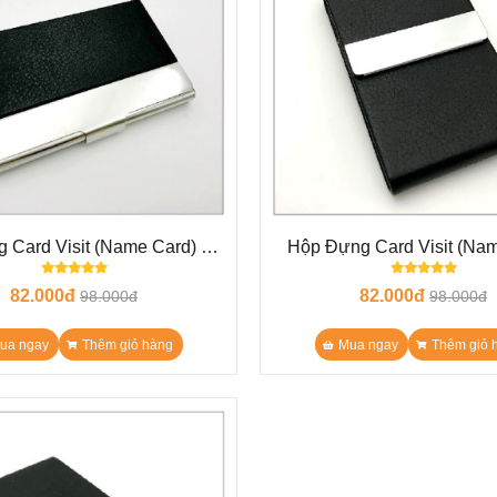
 Card Visit (Name Card) Da
Hộp Đựng Card Visit (Na
Inox N9
simili giả da N19
82.000đ
82.000đ
98.000đ
98.000đ
ua ngay
Thêm giỏ hàng
Mua ngay
Thêm giỏ 