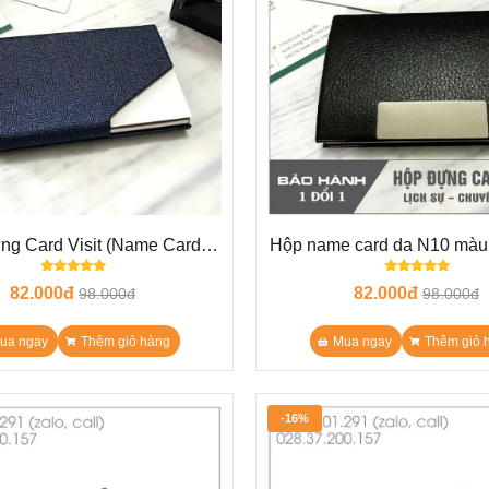
g Card Visit (Name Card)
Hộp name card da N10 màu
N24
tên logo làm quà tặng sang 
82.000đ
82.000đ
nghĩa
98.000đ
98.000đ
ua ngay
Thêm giỏ hàng
Mua ngay
Thêm giỏ 
-16%