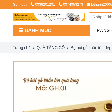
Gọi ngay
0938201291
0974953273
lethanh2000
DANH MỤC
TRANG
Trang chủ
/
QUÀ TẶNG GỖ
/
Bộ bút gỗ khắc tên đẹ