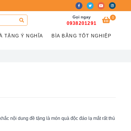
Gọi ngay
0
0938201291
À TẶNG Ý NGHĨA
BÌA BẰNG TỐT NGHIỆP
hắc nội dung đề tặng là món quà độc đáo lạ mắt rất thú