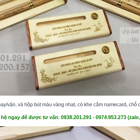
ay/vặn, và hộp bút màu vàng nhạt, có khe cắm namecard, chỗ c
 hệ ngay để được tư vấn: 0938.201.291 - 0974.953.273 (zalo, 