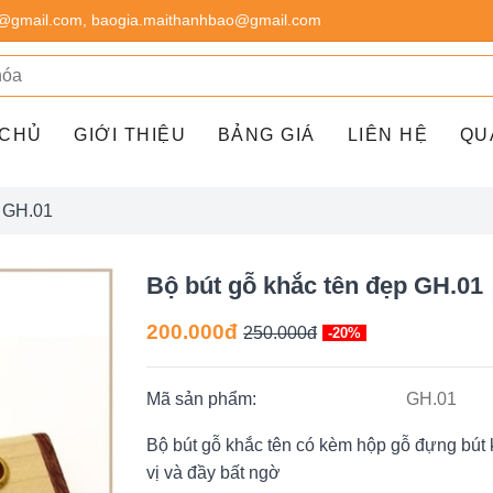
@gmail.com, baogia.maithanhbao@gmail.com
 CHỦ
GIỚI THIỆU
BẢNG GIÁ
LIÊN HỆ
QU
p GH.01
Bộ bút gỗ khắc tên đẹp GH.01
200.000đ
250.000đ
-20%
Mã sản phẩm:
GH.01
Bộ bút gỗ khắc tên có kèm hộp gỗ đựng bút k
vị và đầy bất ngờ