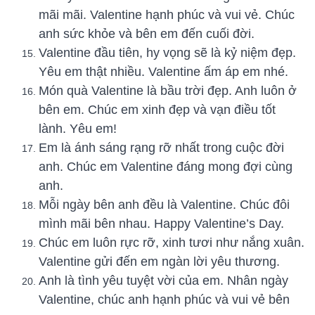
mãi mãi. Valentine hạnh phúc và vui vẻ. Chúc
anh sức khỏe và bên em đến cuối đời.
Valentine đầu tiên, hy vọng sẽ là kỷ niệm đẹp.
Yêu em thật nhiều. Valentine ấm áp em nhé.
Món quà Valentine là bầu trời đẹp. Anh luôn ở
bên em. Chúc em xinh đẹp và vạn điều tốt
lành. Yêu em!
Em là ánh sáng rạng rỡ nhất trong cuộc đời
anh. Chúc em Valentine đáng mong đợi cùng
anh.
Mỗi ngày bên anh đều là Valentine. Chúc đôi
mình mãi bên nhau. Happy Valentine’s Day.
Chúc em luôn rực rỡ, xinh tươi như nắng xuân.
Valentine gửi đến em ngàn lời yêu thương.
Anh là tình yêu tuyệt vời của em. Nhân ngày
Valentine, chúc anh hạnh phúc và vui vẻ bên