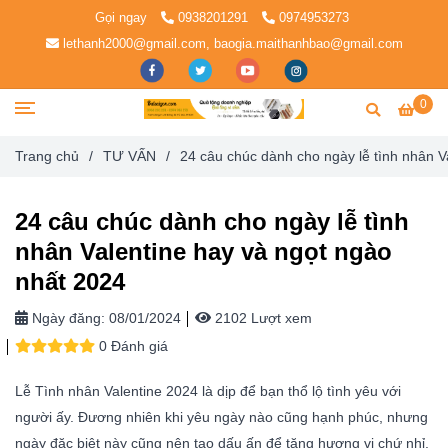
Gọi ngay
0938201291
0974953273
lethanh2000@gmail.com, baogia.maithanhbao@gmail.com
0
Trang chủ
/
TƯ VẤN
/
24 câu chúc dành cho ngày lễ tình nhân V
24 câu chúc dành cho ngày lễ tình
nhân Valentine hay và ngọt ngào
nhất 2024
Ngày đăng:
08/01/2024
2102 Lượt xem
0 Đánh giá
Lễ Tình nhân Valentine 2024 là dịp để bạn thổ lộ tình yêu với
người ấy. Đương nhiên khi yêu ngày nào cũng hạnh phúc, nhưng
ngày đặc biệt này cũng nên tạo dấu ấn để tăng hương vị chứ nhỉ.